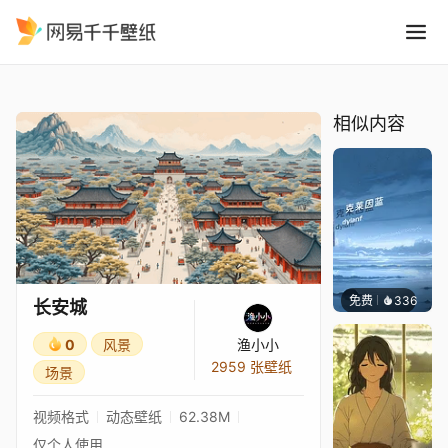
长安城
精选
长安城
相似内容
免费
336
冰茶Ln
长安城
0
风景
渔小小
2959 张壁纸
场景
视频格式
动态壁纸
62.38M
仅个人使用