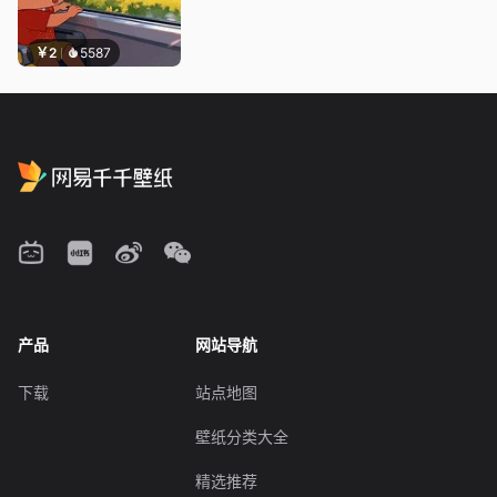
￥2
5587
产品
网站导航
下载
站点地图
壁纸分类大全
精选推荐