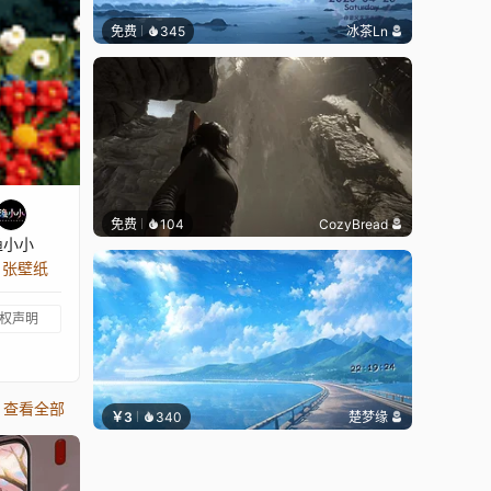
免费
345
冰茶Ln
免费
104
CozyBread
渔小小
6 张壁纸
权声明
查看全部
￥3
340
楚梦缘