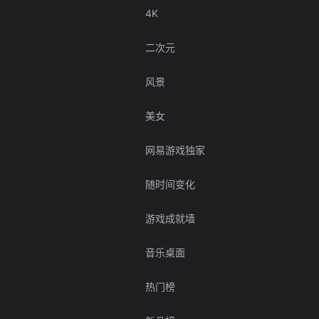
4K
二次元
风景
美女
网易游戏独家
随时间变化
游戏成就墙
音乐桌面
热门榜