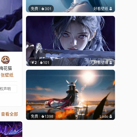
免费
301
好看壁纸
￥2
101
好看壁纸
梅花猫
8 张壁纸
权声明
查看全部
免费
1398
Lodo