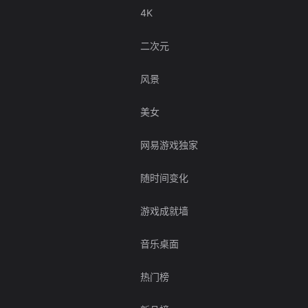
4K
二次元
风景
美女
网易游戏独家
随时间变化
游戏成就墙
音乐桌面
热门榜