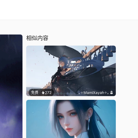
相似内容
免费
272
｡✧MamiXayah✧｡