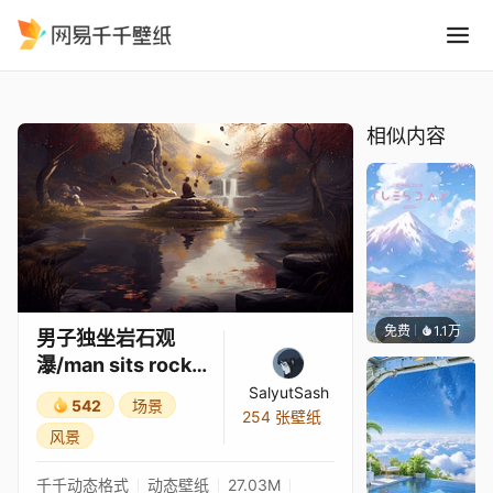
男子独坐岩石观瀑/man sits rock 
精选
男子独坐岩石观瀑/man sits rock front waterfall
相似内容
免费
1.1万
Salyu
男子独坐岩石观
瀑/man sits rock
front waterfall
SalyutSash
542
场景
254 张壁纸
风景
千千动态格式
动态壁纸
27.03M