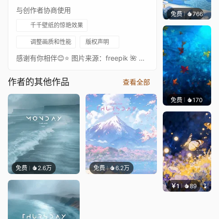
与创作者协商使用
免费
766
豆子酱e
千千壁纸的惊艳效果
调整画质和性能
版权声明
感谢有你相伴😊⭐ 图片来源：freepik 🌺 AI生成内容😉/Thank you for being with me😊⭐image source: freepik 🌺Generated by AI😉
作者的其他作品
查看全部
免费
170
Max
免费
2.6万
免费
6.2万
￥1
89
叮叮当