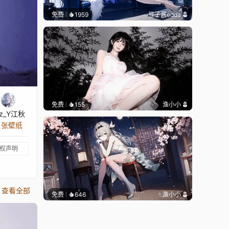
免费
1959
豆子酱edda
免费
155
渔小小
iz_Y江秋
1 张壁纸
权声明
查看全部
免费
646
渔小小