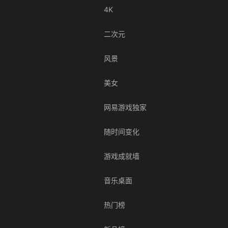
4K
二次元
风景
美女
网易游戏独家
随时间变化
游戏成就墙
音乐桌面
热门榜