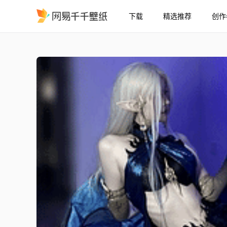
下载
精选推荐
创作
抖音：江一帆 季莹莹
精选
抖音：江一帆 季莹莹