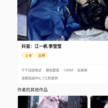
抖音：江一帆 季莹莹
0
女神
千千动态格式
静态壁纸
1.86M
仅商用
该壁纸由Wiz_Y江秋提供
作者的其他作品