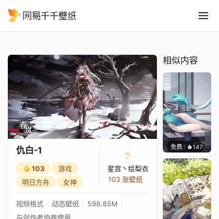
仇白-1
精选
仇白-1
相似内容
免费
147
Kijeth
仇白-1
103
游戏
星宫丶绘梨衣
103 张壁纸
明日方舟
女神
视频格式
动态壁纸
596.85M
与创作者协商使用