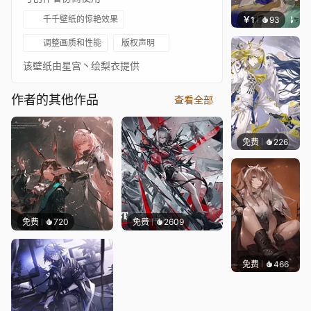
千千壁纸的惊艳效果
￥1
93
冷鸟ha
调整画质和性能
版权声明
该壁纸由星宫丶绘梨衣提供
作者的其他作品
查看全部
免费
226
小鬼
免费
720
免费
2609
免费
466
星宫丶