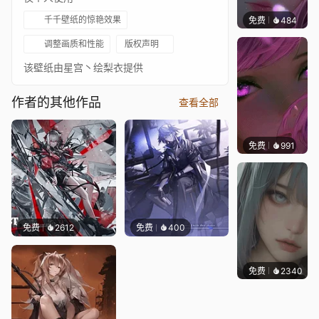
千千壁纸的惊艳效果
免费
484
辰东壁
调整画质和性能
版权声明
该壁纸由星宫丶绘梨衣提供
作者的其他作品
查看全部
免费
991
辰东壁
免费
2612
免费
400
免费
2340
辰东