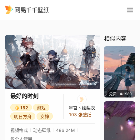
最好的时刻
精选
最好的时刻
相似内容
免费
1989
辰东壁
最好的时刻
152
游戏
星宫丶绘梨衣
103 张壁纸
明日方舟
女神
视频格式
动态壁纸
486.24M
仅个人使用