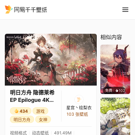
明日方舟 隐德莱希EP Epilogue
精选
明日方舟 隐德莱希EP Epilogue 4K 60fps
相似内容
免费
102
Kyllar
明日方舟 隐德莱希
EP Epilogue 4K
60fps
星宫丶绘梨衣
434
游戏
103 张壁纸
明日方舟
女神
视频格式
动态壁纸
491.49M