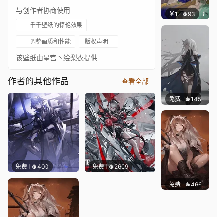
与创作者协商使用
￥1
93
冷鸟ha
千千壁纸的惊艳效果
调整画质和性能
版权声明
该壁纸由星宫丶绘梨衣提供
作者的其他作品
查看全部
免费
145
Kijeth
免费
400
免费
2609
免费
466
星宫丶