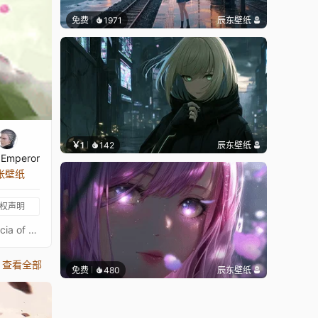
免费
1971
辰东壁纸
￥1
142
辰东壁纸
 Emperor
 张壁纸
权声明
音乐：《Moon》（来自《Noraneko》原声） 🔗 https://www.youtube.com/watch?v=jAg6t8W-QoU 角色：冥界帕特里夏（Patricia of the Netherworld） 🎮 游戏：《Noraneko》 提示 若标题存在错位或错误，请告知！
查看全部
免费
480
辰东壁纸