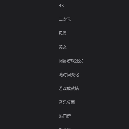
4K
二次元
风景
美女
网易游戏独家
随时间变化
游戏成就墙
音乐桌面
热门榜