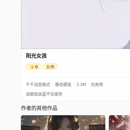
阳光女孩
0
女神
千千动态格式
静态壁纸
3.2M
仅商用
该壁纸由蓝不住提供
作者的其他作品