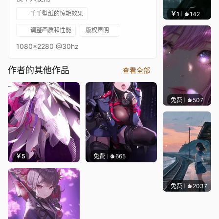
千千壁纸的惊艳效果
￥1
142
辰东壁
调整画质和性能
版权声明
1080x2280 @30hz
作者的其他作品
查看全部
免费
507
辰东壁
￥5
免费
665
免费
2037
辰东