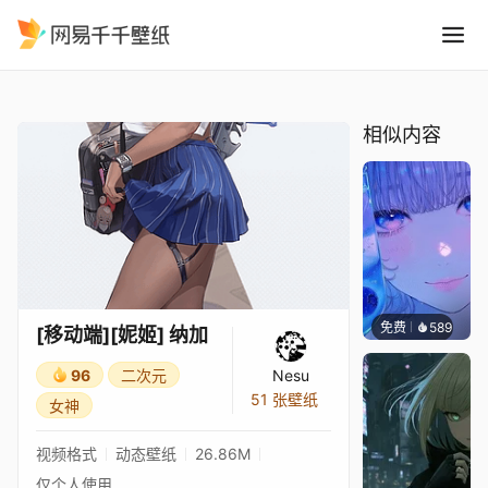
移动端妮姬 纳加
精选
[移动端][妮姬] 纳加
相似内容
免费
589
辰东壁
[移动端][妮姬] 纳加
96
二次元
Nesu
51 张壁纸
女神
视频格式
动态壁纸
26.86M
仅个人使用