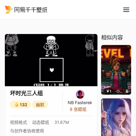
坏时光三人组
精选
坏时光三人组
相似内容
￥1
小鹿子
坏时光三人组
NB Fasterek
132
幽默
8 张壁纸
视频格式
动态壁纸
31.87M
与创作者协商使用