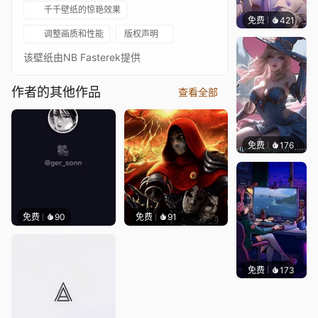
千千壁纸的惊艳效果
免费
421
好看壁
调整画质和性能
版权声明
该壁纸由NB Fasterek提供
作者的其他作品
查看全部
免费
176
｡✧Ma
免费
90
免费
91
免费
173
𝑬𝒗𝒆𝑾𝒊𝒏