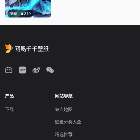
免费
319
产品
网站导航
下载
站点地图
壁纸分类大全
精选推荐