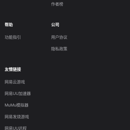
作者榜
帮助
公司
功能指引
用户协议
隐私政策
友情链接
网易云游戏
网易UU加速器
MuMu模拟器
网易发烧游戏
网易UU远程