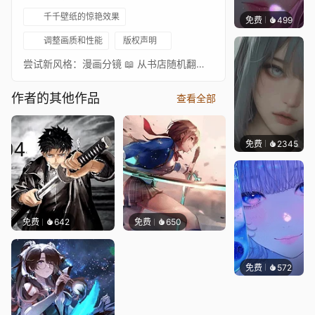
千千壁纸的惊艳效果
免费
499
辰东壁
调整画质和性能
版权声明
尝试新风格：漫画分镜 📖 从书店随机翻到的漫画系列 英文译名：《冷酷的佐藤只对我温柔》 ⚠️ 我非原作者，请在 X 平台支持原画师：@tetsutissue
作者的其他作品
查看全部
免费
2345
辰东
免费
642
免费
650
免费
572
辰东壁