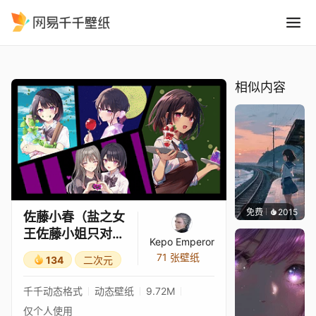
佐藤小春盐之女王佐藤小姐只
精选
佐藤小春（盐之女王佐藤小姐只对我温柔）
相似内容
免费
2015
辰东
佐藤小春（盐之女
王佐藤小姐只对我
Kepo Emperor
温柔）
71 张壁纸
134
二次元
千千动态格式
动态壁纸
9.72M
仅个人使用