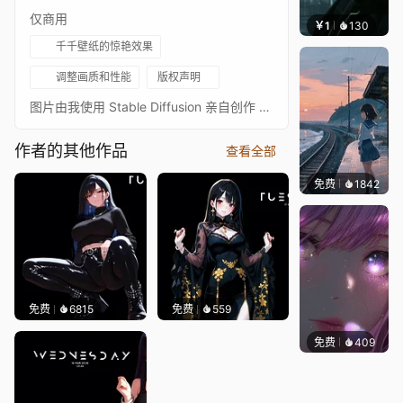
仅商用
￥1
130
辰东
千千壁纸的惊艳效果
调整画质和性能
版权声明
图片由我使用 Stable Diffusion 亲自创作 本项目中展示的所有素材（图像、动画、设计及其他元素）均为我，Massiv 创作的原创作品。 版权声明 根据国际版权法（包括《伯尔尼公约》及当地法律），所有展示作品的版权均独家归属于我。 禁止行为： 未经我事先书面同意，以任何形式使用、复制、修改、传播或销售本内容。 未经授权将本素材上传、编辑或发布至其他平台。 请注意： 任何未经授权的内容使用可能导致法律后果。
作者的其他作品
查看全部
免费
1842
辰东
免费
6815
免费
559
免费
409
辰东壁