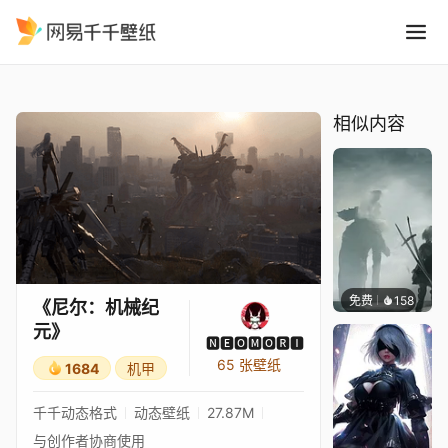
尼尔：机械纪元
精选
《尼尔：机械纪元》
相似内容
免费
158
Asuki
《尼尔：机械纪
元》
🅽🅴🅾🅼🅾🆁🅸
65 张壁纸
1684
机甲
千千动态格式
动态壁纸
27.87M
与创作者协商使用