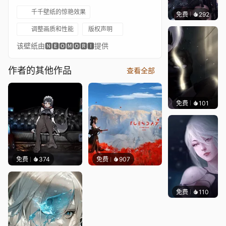
千千壁纸的惊艳效果
免费
292
｡✧Ma
调整画质和性能
版权声明
该壁纸由🅽🅴🅾🅼🅾🆁🅸提供
作者的其他作品
查看全部
免费
101
Asuki
免费
374
免费
907
免费
110
Asuki