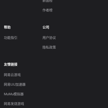
新品榜
作者榜
帮助
公司
功能指引
用户协议
隐私政策
友情链接
网易云游戏
网易UU加速器
MuMu模拟器
网易发烧游戏