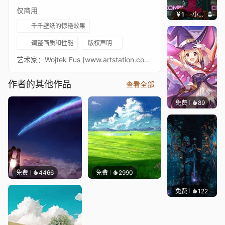
仅商用
￥1
小鹿子
千千壁纸的惊艳效果
调整画质和性能
版权声明
艺术家：Wojtek Fus [www.artstation.com] 音乐：Geralt of Rivia（杰洛特主题）
作者的其他作品
查看全部
免费
89
YueZa
免费
4466
免费
2990
免费
122
Max