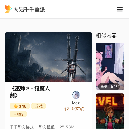
巫师 3 - 猎魔人剑
精选
《巫师 3 - 猎魔人剑》
相似内容
免费
231
好看壁
《巫师 3 - 猎魔人
剑》
Max
346
游戏
171 张壁纸
巫师3
千千动态格式
动态壁纸
25.53M