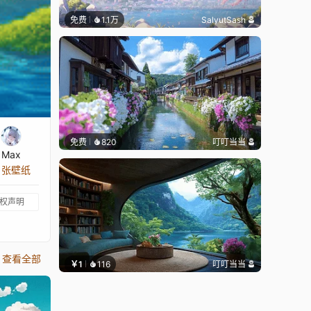
免费
1.1万
SalyutSash
免费
820
叮叮当当
Max
1 张壁纸
权声明
查看全部
￥1
116
叮叮当当