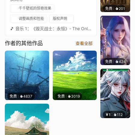
千千壁纸的惊艳效果
免费
千千壁纸
等作者
201
调整画质和性能
版权声明
🎵 音乐 1：《毁灭战士：永恒》- The Only Thing They Fear Is You - Mick Gordon 🎵 音乐 2：《毁灭战士：永恒》- Heaven's Wrath - Mick Gordon
作者的其他作品
查看全部
免费
424
好看壁
免费
4837
免费
3019
￥1
112
宅婳氏