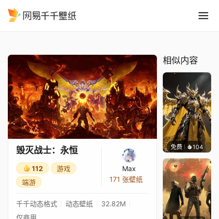
毁灭战士：永恒
精选
毁灭战士：永恒
相似内容
免费
104
渔小小
毁灭战士：永恒
112
游戏
Max
171 张壁纸
端游
千千动态格式
动态壁纸
32.82M
仅商用