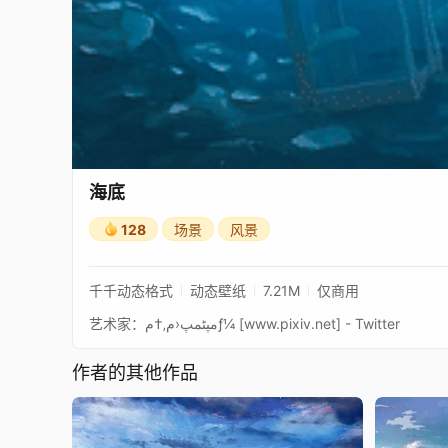
海底
128
场景
风景
千千动态格式
动态壁纸
7.21M
仅商用
艺术家：مپٹمپ‹م‚†مƒ¼ [www.pixiv.net] - Twitter
作者的其他作品