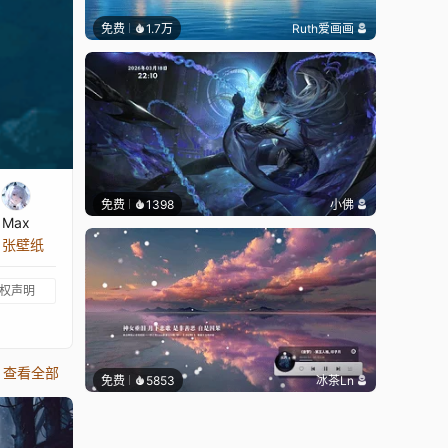
免费
1.7万
Ruth爱画画
免费
1398
小佛
Max
1 张壁纸
权声明
查看全部
免费
5853
冰茶Ln