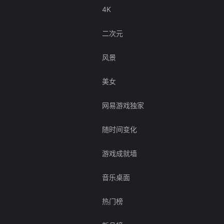
4K
二次元
风景
美女
网易游戏独家
随时间变化
游戏成就墙
音乐桌面
热门榜