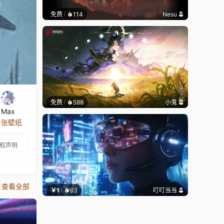
免费
114
Nesu
免费
588
小鬼
Max
1 张壁纸
权声明
查看全部
￥1
93
叮叮当当