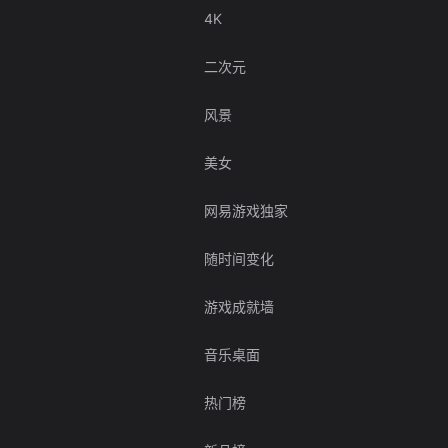
4K
二次元
风景
美女
网易游戏独家
随时间变化
游戏成就墙
音乐桌面
热门榜