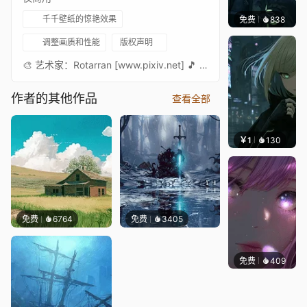
千千壁纸的惊艳效果
免费
838
辰东壁
调整画质和性能
版权声明
🎨 艺术家：Rotarran [www.pixiv.net] 🎵 音乐：Between Worlds - Niklas Ahlstedt
作者的其他作品
查看全部
￥1
130
辰东
免费
6764
免费
3405
免费
409
辰东壁