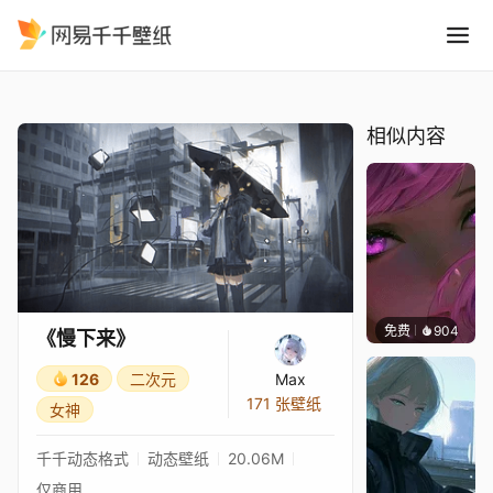
慢下来
精选
《慢下来》
相似内容
免费
904
辰东壁
《慢下来》
126
二次元
Max
171 张壁纸
女神
千千动态格式
动态壁纸
20.06M
仅商用