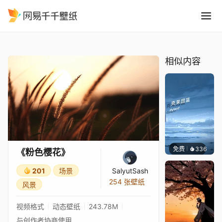
粉色樱花
精选
《粉色樱花》
相似内容
免费
336
冰茶Ln
《粉色樱花》
201
场景
SalyutSash
254 张壁纸
风景
视频格式
动态壁纸
243.78M
与创作者协商使用