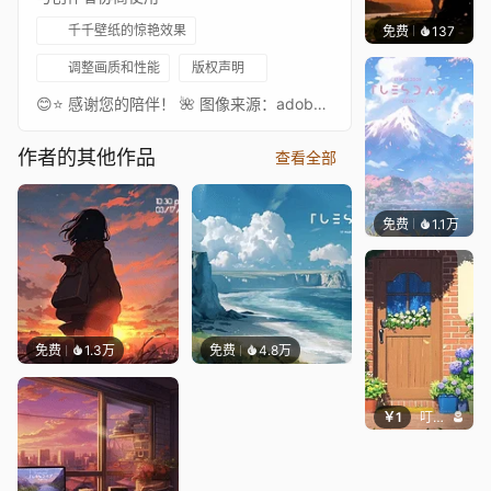
千千壁纸的惊艳效果
免费
137
渔小小
调整画质和性能
版权声明
😊⭐ 感谢您的陪伴！ 🌺 图像来源：adobe stock（可商用素材平台）
作者的其他作品
查看全部
免费
1.1万
Salyu
免费
1.3万
免费
4.8万
￥1
叮叮当当