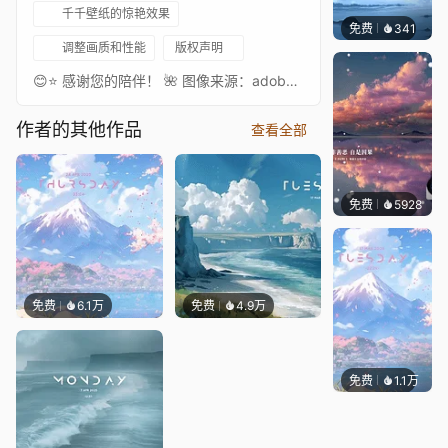
千千壁纸的惊艳效果
免费
341
冰茶Ln
调整画质和性能
版权声明
😊⭐ 感谢您的陪伴！ 🌺 图像来源：adobe stock（可商用素材平台）
作者的其他作品
查看全部
免费
5928
冰茶L
免费
6.1万
免费
4.9万
免费
1.1万
Salyu