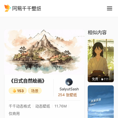
日式自然绘画
精选
《日式自然绘画》
相似内容
免费
111
𝑬𝒗𝒆𝑾𝒊𝒏
《日式自然绘画》
SalyutSash
153
场景
254 张壁纸
千千动态格式
动态壁纸
11.76M
仅商用