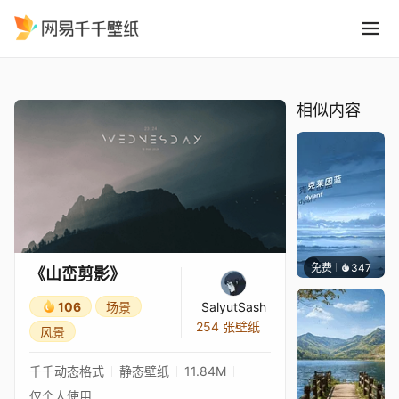
山峦剪影
精选
《山峦剪影》
相似内容
免费
347
冰茶Ln
《山峦剪影》
106
场景
SalyutSash
254 张壁纸
风景
千千动态格式
静态壁纸
11.84M
仅个人使用