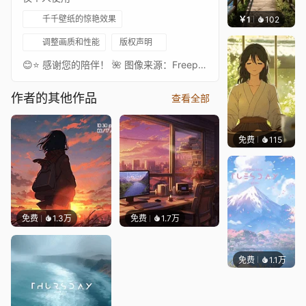
千千壁纸的惊艳效果
￥1
102
叮叮当
调整画质和性能
版权声明
😊⭐ 感谢您的陪伴！ 🌺 图像来源：Freepik（可商用素材平台）
作者的其他作品
查看全部
免费
115
𝑬𝒗𝒆𝑾𝒊𝒏
免费
1.3万
免费
1.7万
免费
1.1万
Salyu