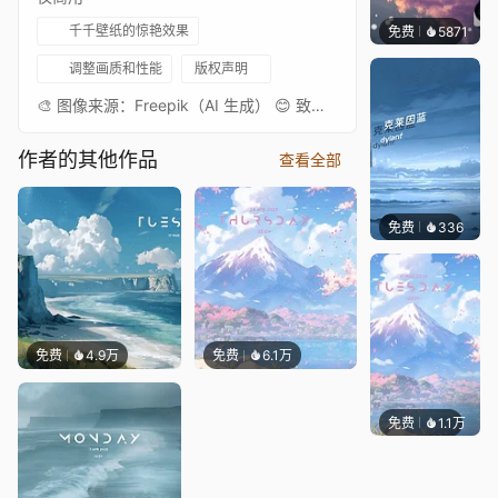
千千壁纸的惊艳效果
免费
5871
冰茶L
调整画质和性能
版权声明
🎨 图像来源：Freepik（AI 生成） 😊 致谢语：感谢相伴😊⭐ 🌺 标注：AI 生成内容
作者的其他作品
查看全部
免费
336
冰茶Ln
免费
4.9万
免费
6.1万
免费
1.1万
Salyu