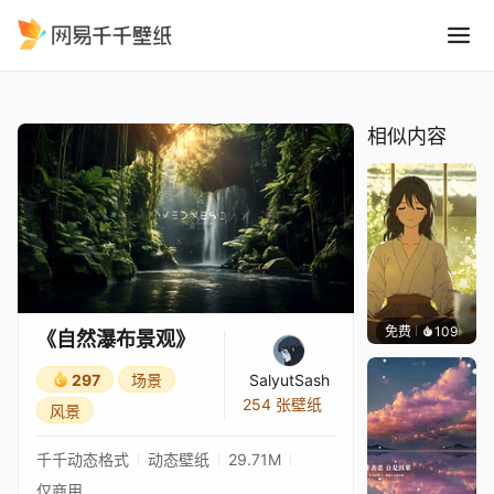
自然瀑布景观
精选
《自然瀑布景观》
相似内容
免费
109
𝑬𝒗𝒆𝑾𝒊𝒏
《自然瀑布景观》
297
场景
SalyutSash
254 张壁纸
风景
千千动态格式
动态壁纸
29.71M
仅商用