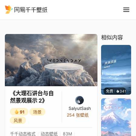
大理石讲台与自然景观展示 2
精选
《大理石讲台与自然景观展示 2》
相似内容
免费
341
冰茶Ln
《大理石讲台与自
然景观展示 2》
SalyutSash
91
场景
254 张壁纸
风景
千千动态格式
动态壁纸
83M