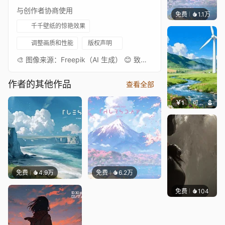
与创作者协商使用
免费
1.1万
Salyu
千千壁纸的惊艳效果
调整画质和性能
版权声明
🎨 图像来源：Freepik（AI 生成） 😊 致谢语：感谢相伴😊⭐ 🌺 标注：AI 生成内容
作者的其他作品
查看全部
￥1
可可爱壁纸
免费
4.9万
免费
6.2万
免费
104
CozyB