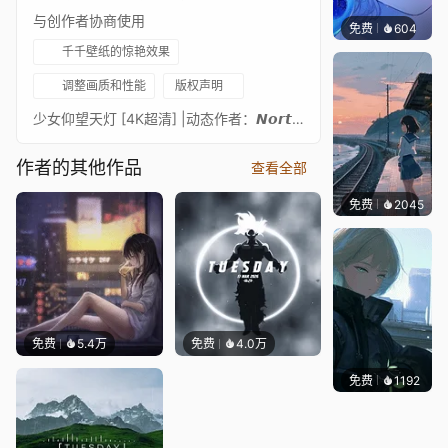
与创作者协商使用
免费
604
辰东壁
千千壁纸的惊艳效果
调整画质和性能
版权声明
少女仰望天灯 [4K超清] |动态作者：𝙉𝙤𝙧𝙩𝙝𝙒𝙖𝙔工坊 | 原画师：Osd/Girl looking at lanterns in the sky [4K] Animated by NorthWayNorthWay workshop hereMedia Integration only works with spotifyArt by Osd : https://www.pixiv.net/en/users/1339731
作者的其他作品
查看全部
免费
2045
辰东
免费
5.4万
免费
4.0万
免费
1192
辰东壁