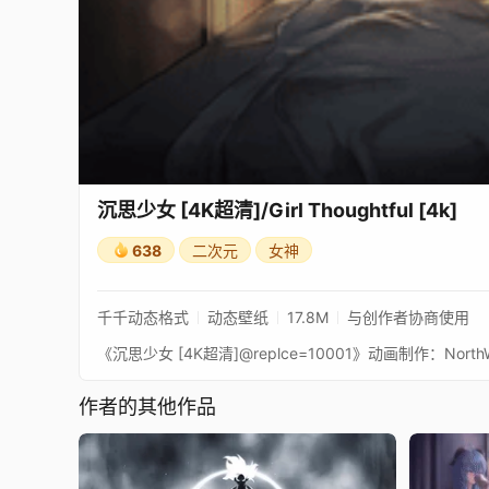
沉思少女 [4K超清]/Girl Thoughtful [4k]
638
二次元
女神
千千动态格式
动态壁纸
17.8M
与创作者协商使用
作者的其他作品