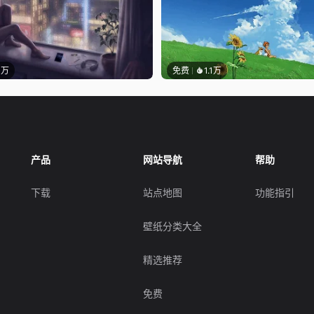
.1万
免费
1.1万
产品
网站导航
帮助
下载
站点地图
功能指引
壁纸分类大全
精选推荐
免费