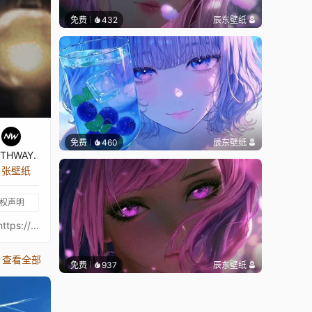
免费
432
辰东壁纸
免费
460
辰东壁纸
THWAY.
7 张壁纸
权声明
《沉思少女 [4K超清]@replce=10001》​​ ​​动画制作：NorthWay​​ ​​NorthWay 工坊入口​​ ​​🎵 媒体集成仅支持Spotify​​ ​​🖍️ 原画作者：catzz​​ ​​: https://www.pixiv.net/en/users/1056186/Girl Thoughtful [4k]Animated by NorthWayNorthWay workshop hereMedia Integration only works with spotify Art by catzz : https://www.pixiv.net/en/users/1056186
查看全部
免费
937
辰东壁纸