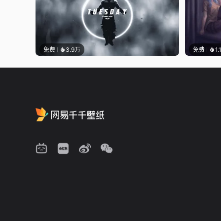
免费
3.9万
免费
1