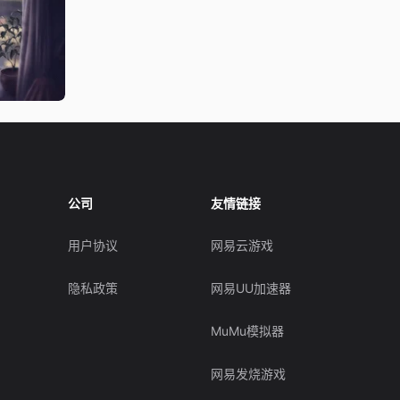
公司
友情链接
用户协议
网易云游戏
隐私政策
网易UU加速器
MuMu模拟器
网易发烧游戏