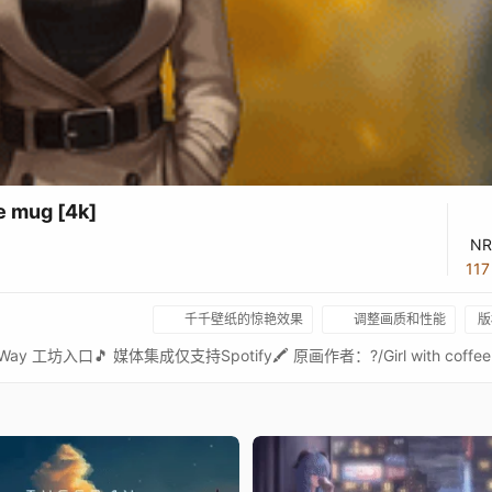
 mug [4k]
NR
11
千千壁纸的惊艳效果
调整画质和性能
版