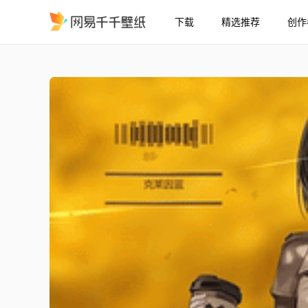
下载
精选推荐
创作
手持咖啡杯的少女 4K超清/Girl
精选
手持咖啡杯的少女 [4K超清]/Girl with coffee mug [4