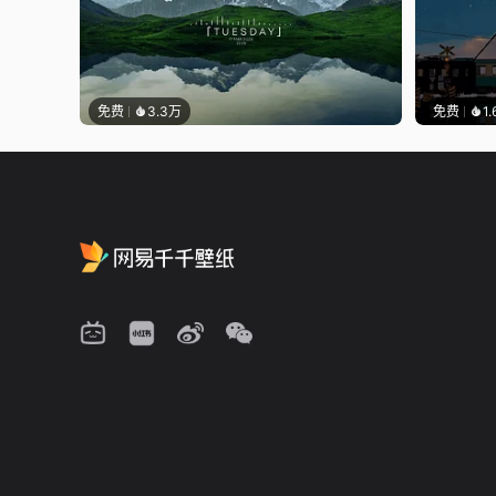
免费
3.3万
免费
1