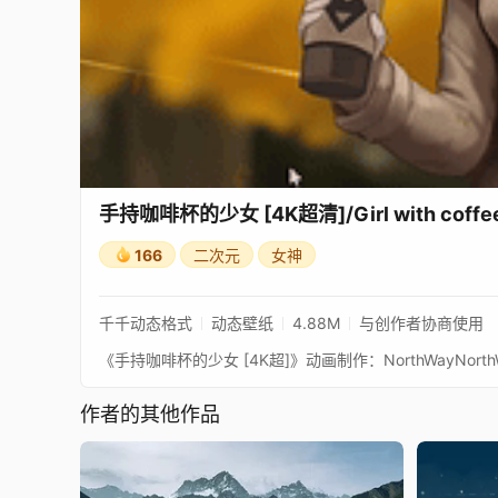
手持咖啡杯的少女 [4K超清]/Girl with coffee
166
二次元
女神
千千动态格式
动态壁纸
4.88M
与创作者协商使用
作者的其他作品