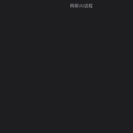
网易UU远程