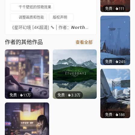
千千壁纸的惊艳效果
免费
111
Nesu
调整画质和性能
版权声明
《星环幻境 [4K超清] 🔧 | 作者：𝙉𝙤𝙧𝙩𝙝𝙒𝙖𝙮👍》​​ ✨ 快来订阅我的工坊，获取更多同系列壁纸吧 ♥ :) ✨ 素材获取：圆形粒子特效包 🔩 ​​极简音乐播放器素材​​：Steam创意工坊 ⚠️ ​​所有壁纸完全免费​​ 😱 ​​且本人未从中获利​​ 😄 当然，您的支持会让我创作更带劲 🥰💜 → ko-fi赞助通道 ​​标签​​：[4K动态壁纸][星空][3840×2160][场景][可定制][宇宙][音频响应][日期][时钟][媒体交互]/Circular Star [4K] 🔧 Made by 𝙉𝙤𝙧𝙩𝙝𝙒𝙖𝙮👍 Don't hesitate to subscribe to my Workshop for more wallpapers in this style ♥ :)For those who want the asset here it is : Circular Particles🔩 Asset Minimalistic Music Player : https://steamcommunity.com/sharedfiles/filedetails/?id=2499516781&searchtext=𝗞𝗻𝗼𝘄 𝘁𝗵𝗮𝘁 𝗮𝗹𝗹 𝘁𝗵𝗲 𝘄𝗮𝗹𝗹𝗽𝗮𝗽𝗲𝗿𝘀 𝗮𝗿𝗲 𝗳𝗿𝗲𝗲 😱 𝗮𝗻𝗱 𝘁𝗵𝗮𝘁 𝗜 𝗱𝗼𝗻'𝘁 𝗺𝗮𝗸𝗲 𝗮𝗻𝘆 𝗺𝗼𝗻𝗲𝘆 𝗳𝗿𝗼𝗺 𝗶𝘁.😄 𝗼𝗳 𝗰𝗼𝘂𝗿𝘀𝗲 𝗜 𝘄𝗼𝘂𝗹𝗱 𝗯𝗲 𝗵𝗮𝗽𝗽𝘆 𝗶𝗳 𝘆𝗼𝘂 𝗺𝗮𝗱𝗲 𝗺𝗲 𝗮 𝗱𝗼𝗻𝗮𝘁𝗶𝗼𝗻🥰💜ko-fi[ko-fi.com]Tags : [4K] Live Wallpaper,Star,3840 x 2160,Scene,Customizable,Space,Audio responsive,Date,Day,Clock,Media Integration.DO NOT USE THE READING SPEED, Instead use the options added by me.
作者的其他作品
查看全部
免费
245
Syxap
免费
1.1万
免费
3.3万
免费
186
Syxap