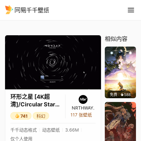
环形之星 4K超清/Circular Sta
精选
环形之星 [4K超清]/Circular Star [4K]
相似内容
免费
588
小鬼
环形之星 [4K超
清]/Circular Star
NRTHWAY.
[4K]
117 张壁纸
741
科幻
千千动态格式
动态壁纸
3.66M
仅个人使用