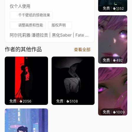
仅个人使用
免费
1152
辰东壁
千千壁纸的惊艳效果
调整画质和性能
版权声明
阿尔托莉雅·潘德拉贡 | 黑化Saber | Fate | 2560x1440 作品作者：@fajyobore323 (Twitter|X) 创作过程视频：https://www.youtube.com/watch?v=KSx3jcbpq2I/Artoria Pendragon | Alter Saber | Fate | 2560x1440Author of the art: @fajyobore323(Twitter|X)Video of the creation process: https://www.youtube.com/watch?v=KSx3jcbpq2I
作者的其他作品
查看全部
免费
492
辰东壁
免费
2056
免费
5108
免费
1009
辰东