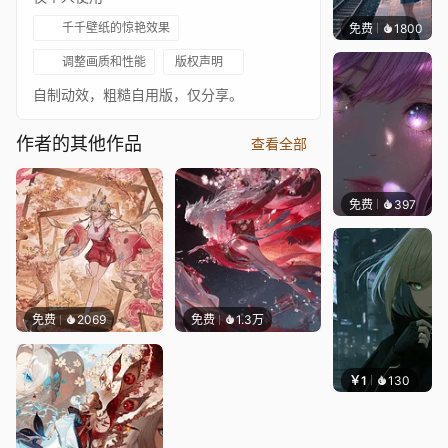
千千壁纸的惊艳效果
免费
1800
辰东
调整画质和性能
版权声明
自制动效，粗糙自用版，仅分享。
作者的其他作品
查看全部
免费
397
辰东壁
免费
2069
免费
1.3万
￥1
130
辰东