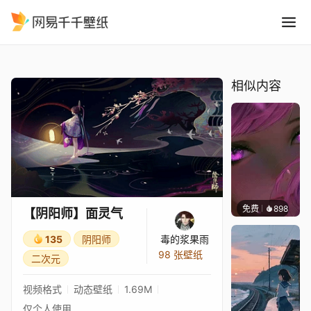
阴阳师面灵气
精选
【阴阳师】面灵气
相似内容
免费
898
辰东壁
【阴阳师】面灵气
135
阴阳师
毒的浆果雨
98 张壁纸
二次元
视频格式
动态壁纸
1.69M
仅个人使用