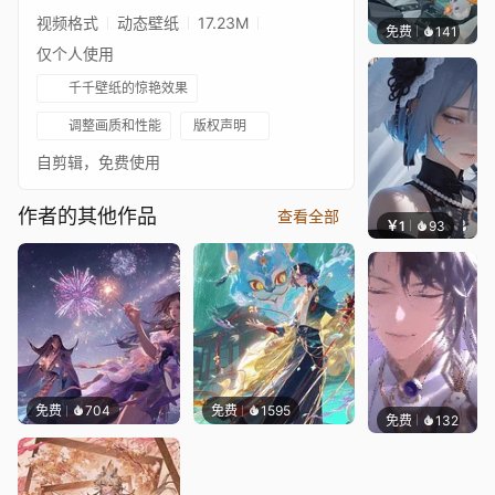
视频格式
动态壁纸
17.23M
免费
141
毒的浆
仅个人使用
千千壁纸的惊艳效果
调整画质和性能
版权声明
自剪辑，免费使用
作者的其他作品
查看全部
￥1
93
辰东壁
免费
704
免费
1595
免费
132
毒的浆