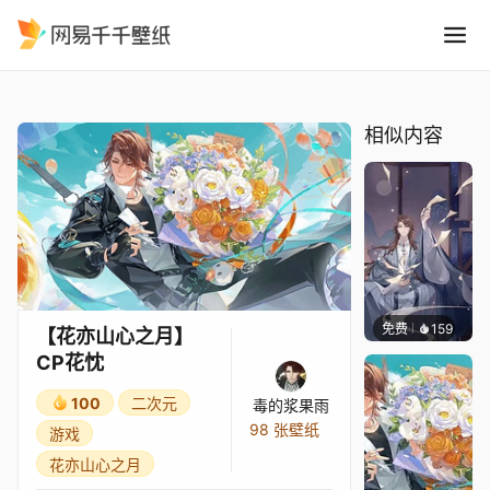
花亦山心之月CP花忱
精选
【花亦山心之月】CP花忱
相似内容
免费
159
毒的浆
【花亦山心之月】
CP花忱
100
二次元
毒的浆果雨
98 张壁纸
游戏
花亦山心之月