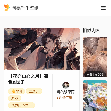
花亦山心之月暮色&世子
精选
【花亦山心之月】暮色&世子
相似内容
免费
206
毒的浆
【花亦山心之月】暮
色&世子
114
二次元
毒的浆果雨
98 张壁纸
游戏
花亦山心之月