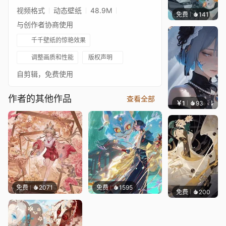
视频格式
动态壁纸
48.9M
免费
141
毒的浆
与创作者协商使用
千千壁纸的惊艳效果
调整画质和性能
版权声明
自剪辑，免费使用
作者的其他作品
查看全部
￥1
93
辰东壁
免费
2071
免费
1595
免费
200
毒的浆