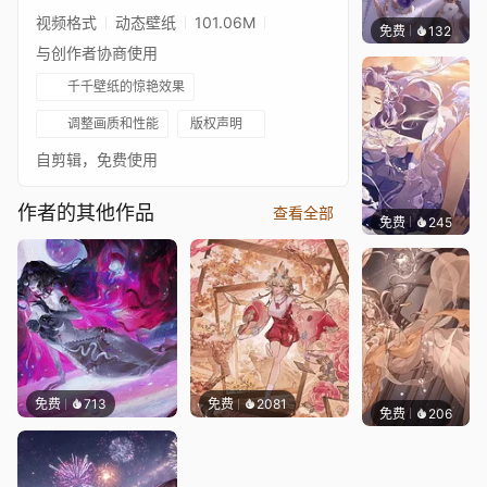
视频格式
动态壁纸
101.06M
免费
132
毒的浆
与创作者协商使用
千千壁纸的惊艳效果
调整画质和性能
版权声明
自剪辑，免费使用
作者的其他作品
查看全部
免费
245
毒的浆
免费
713
免费
2081
免费
206
毒的浆