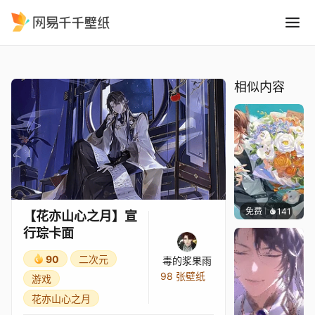
花亦山心之月宣行琮卡面
精选
【花亦山心之月】宣行琮卡面
相似内容
免费
141
毒的浆
【花亦山心之月】宣
行琮卡面
90
二次元
毒的浆果雨
98 张壁纸
游戏
花亦山心之月