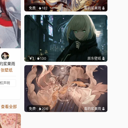
免费
182
毒的浆果雨
￥1
130
辰东壁纸
的浆果雨
8 张壁纸
权声明
查看全部
免费
206
毒的浆果雨