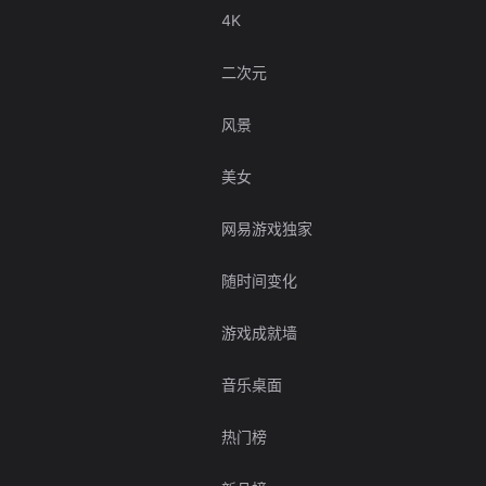
4K
二次元
风景
美女
网易游戏独家
随时间变化
游戏成就墙
音乐桌面
热门榜