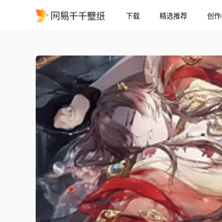
下载
精选推荐
创作
花亦山心之月纸嫁衣文司
精选
【花亦山心之月】纸嫁衣文司宥