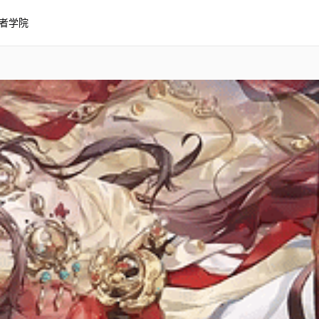
者学院
宥