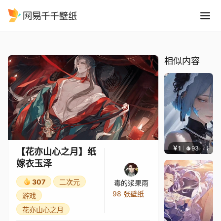
花亦山心之月纸嫁衣玉泽
精选
【花亦山心之月】纸嫁衣玉泽
相似内容
￥1
93
辰东壁
【花亦山心之月】纸
嫁衣玉泽
307
二次元
毒的浆果雨
98 张壁纸
游戏
花亦山心之月