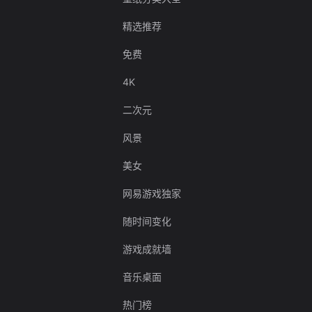
精选推荐
免费
4K
二次元
风景
美女
网易游戏独家
随时间变化
游戏成就墙
音乐桌面
热门榜