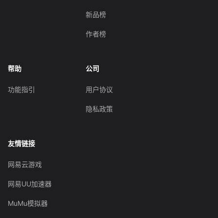
新品榜
作者榜
帮助
公司
功能指引
用户协议
隐私政策
友情链接
网易云游戏
网易UU加速器
MuMu模拟器