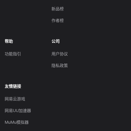
新品榜
作者榜
帮助
公司
功能指引
用户协议
隐私政策
友情链接
网易云游戏
网易UU加速器
MuMu模拟器