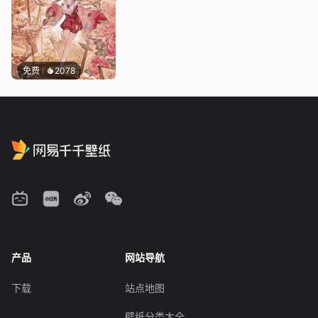
免费
2078
产品
网站导航
下载
站点地图
壁纸分类大全