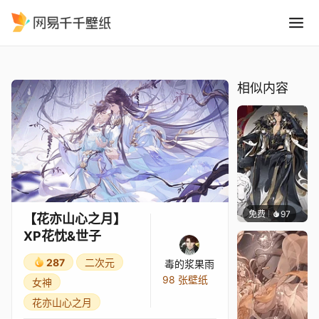
花亦山心之月XP花忱&世子
精选
【花亦山心之月】XP花忱&世子
相似内容
免费
97
毒的浆
【花亦山心之月】
XP花忱&世子
287
二次元
毒的浆果雨
98 张壁纸
女神
花亦山心之月