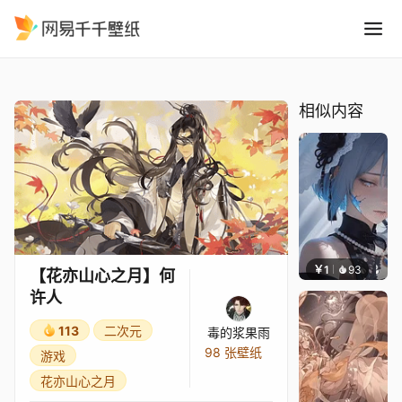
花亦山心之月何许人
精选
【花亦山心之月】何许人
相似内容
￥1
93
辰东壁
【花亦山心之月】何
许人
113
二次元
毒的浆果雨
98 张壁纸
游戏
花亦山心之月