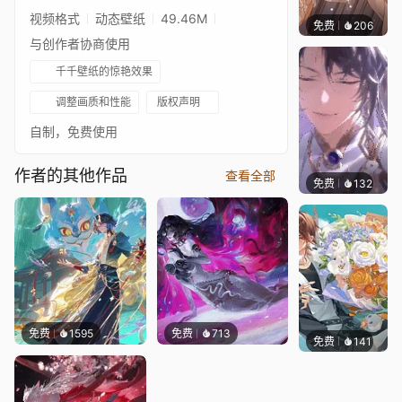
视频格式
动态壁纸
49.46M
免费
206
毒的浆
与创作者协商使用
千千壁纸的惊艳效果
调整画质和性能
版权声明
自制，免费使用
作者的其他作品
查看全部
免费
132
毒的浆
免费
1595
免费
713
免费
141
毒的浆