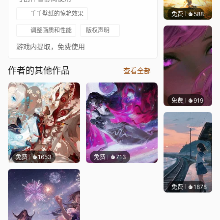
千千壁纸的惊艳效果
免费
588
小鬼
调整画质和性能
版权声明
游戏内提取，免费使用
作者的其他作品
查看全部
免费
919
辰东壁
免费
1653
免费
713
免费
1878
辰东壁