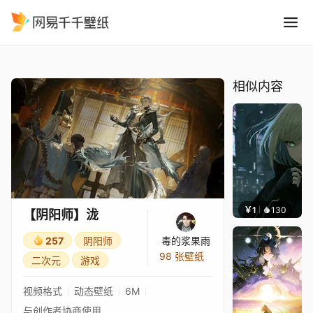
阴阳师泷
精选
【阴阳师】泷
相似内容
￥1
130
辰东
【阴阳师】泷
257
阴阳师
毒的浆果雨
98 张壁纸
二次元
游戏
视频格式
动态壁纸
6M
与创作者协商使用