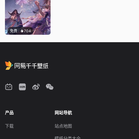
免费
704
产品
网站导航
下载
站点地图
壁纸分类大全