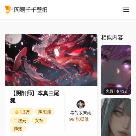
阴阳师本真三尾狐
精选
【阴阳师】本真三尾狐
相似内容
免费
432
辰东壁
【阴阳师】本真三尾
狐
1.3万
阴阳师
毒的浆果雨
98 张壁纸
二次元
女神
游戏