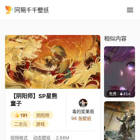
阴阳师SP星熊童子
精选
【阴阳师】SP星熊童子
相似内容
免费
454
辰东壁
【阴阳师】SP星熊
童子
毒的浆果雨
191
阴阳师
98 张壁纸
二次元
游戏
视频格式
动态壁纸
2.88M