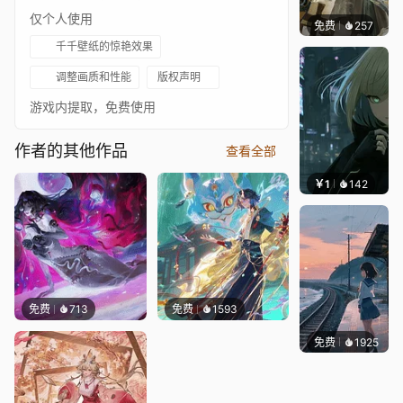
仅个人使用
免费
257
毒的浆
千千壁纸的惊艳效果
调整画质和性能
版权声明
游戏内提取，免费使用
作者的其他作品
查看全部
￥1
142
辰东壁
免费
713
免费
1593
免费
1925
辰东壁