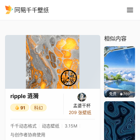
ripple 涟漪
精选
ripple 涟漪
相似内容
免费
769
豆子酱e
ripple 涟漪
孟婆干杯
91
科幻
209 张壁纸
千千动态格式
动态壁纸
3.15M
与创作者协商使用