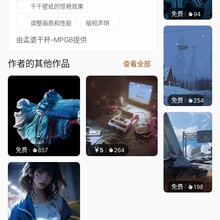
千千壁纸的惊艳效果
免费
94
Parme
调整画质和性能
版权声明
由孟婆干杯-MPGB提供
作者的其他作品
查看全部
免费
254
Syxap
免费
857
￥5
264
免费
198
Syxap