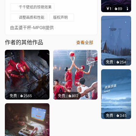
千千壁纸的惊艳效果
￥1
89
叮叮当
调整画质和性能
版权声明
由孟婆干杯-MPGB提供
作者的其他作品
查看全部
免费
254
Syxap
免费
2565
免费
802
免费
345
冰茶Ln