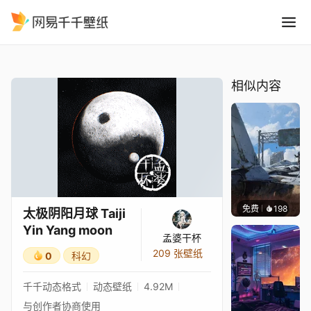
太极阴阳月球 Taiji Yin Yang 
精选
太极阴阳月球 Taiji Yin Yang moon
相似内容
免费
198
Syxap
太极阴阳月球 Taiji
Yin Yang moon
孟婆干杯
209 张壁纸
0
科幻
千千动态格式
动态壁纸
4.92M
与创作者协商使用