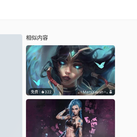
相似内容
免费
322
｡✧MamiXayah✧｡