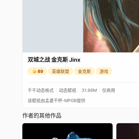
双城之战 金克斯 Jinx
89
英雄联盟
金克斯
游戏
千千动态格式
动态壁纸
31.99M
仅商用
该壁纸由孟婆干杯-MPGB提供
作者的其他作品