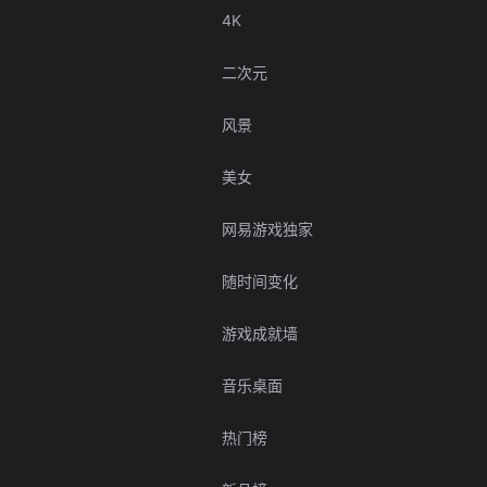
4K
二次元
风景
美女
网易游戏独家
随时间变化
游戏成就墙
音乐桌面
热门榜