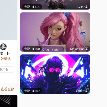
免费
499
Kyllar
免费
108
Melon Pan
婆干杯
9 张壁纸
权声明
查看全部
免费
107
VortFX