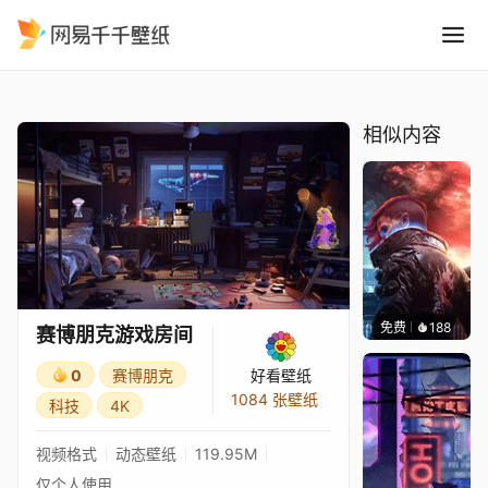
赛博朋克游戏房间
精选
赛博朋克游戏房间
相似内容
免费
188
Syxap
赛博朋克游戏房间
0
赛博朋克
好看壁纸
1084 张壁纸
科技
4K
视频格式
动态壁纸
119.95M
仅个人使用