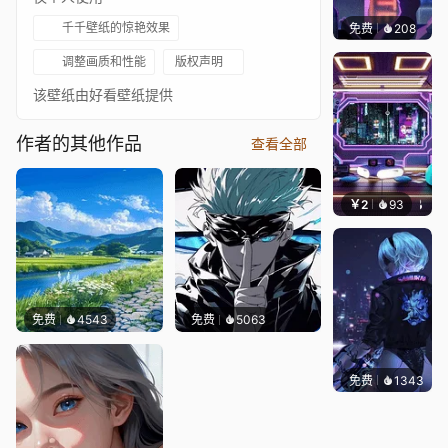
千千壁纸的惊艳效果
免费
208
鲨鲨啊
调整画质和性能
版权声明
该壁纸由好看壁纸提供
作者的其他作品
查看全部
￥2
93
好看壁
免费
4543
免费
5063
免费
1343
Bewi