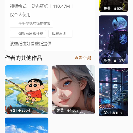
视频格式
动态壁纸
110.47M
免费
526
Max
仅个人使用
千千壁纸的惊艳效果
调整画质和性能
版权声明
该壁纸由好看壁纸提供
作者的其他作品
查看全部
免费
1378
Bewie
￥2
2504
免费
1.0万
￥2
108
小皮