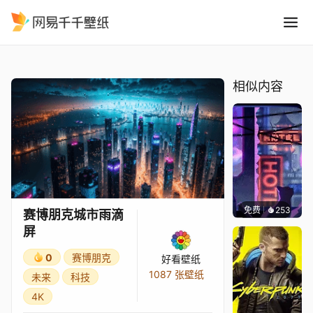
赛博朋克城市雨滴屏
精选
赛博朋克城市雨滴屏
相似内容
免费
253
鲨鲨啊
赛博朋克城市雨滴
屏
0
赛博朋克
好看壁纸
1087 张壁纸
未来
科技
4K