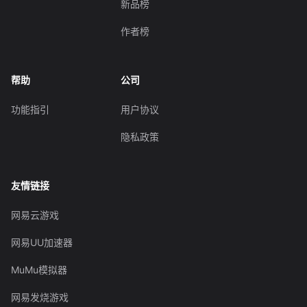
新品榜
作者榜
帮助
公司
功能指引
用户协议
隐私政策
友情链接
网易云游戏
网易UU加速器
MuMu模拟器
网易发烧游戏