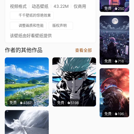
视频格式
动态壁纸
43.22M
仅商用
免费
250
鲨鲨啊
千千壁纸的惊艳效果
调整画质和性能
版权声明
该壁纸由好看壁纸提供
作者的其他作品
查看全部
免费
716
鲨鲨啊
免费
4567
免费
5198
免费
196
Syxap