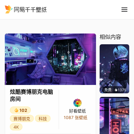
炫酷赛博朋克电脑房间
精选
炫酷赛博朋克电脑房间
相似内容
免费
1375
Bewie
炫酷赛博朋克电脑
房间
102
好看壁纸
1087 张壁纸
赛博朋克
科技
4K